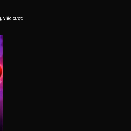
, việc cược