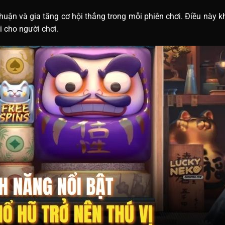
huận và gia tăng cơ hội thắng trong mỗi phiên chơi. Điều này kh
i cho người chơi.