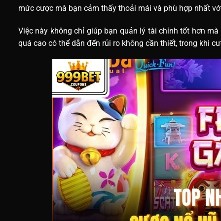
mức cược mà bạn cảm thấy thoải mái và phù hợp nhất vớ
Việc này không chỉ giúp bạn quản lý tài chính tốt hơn mà
quá cao có thể dẫn đến rủi ro không cần thiết, trong khi