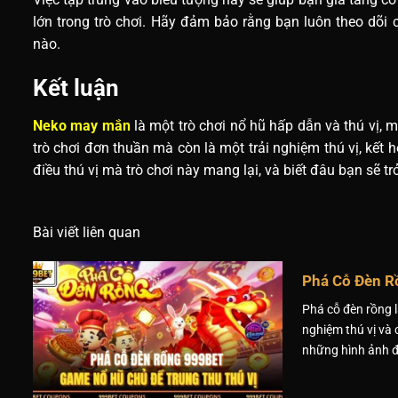
lớn trong trò chơi. Hãy đảm bảo rằng bạn luôn theo dõi c
nào.
Kết luận
Neko may mắn
là một trò chơi nổ hũ hấp dẫn và thú vị, 
trò chơi đơn thuần mà còn là một trải nghiệm thú vị, kế
điều thú vị mà trò chơi này mang lại, và biết đâu bạn sẽ t
Bài viết liên quan
Phá Cỗ Đèn R
Phá cỗ đèn rồng l
nghiệm thú vị và 
những hình ảnh đ