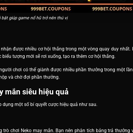
 bật giúp game nổ hũ trở nên thú vị
nhận được nhiều cơ hội thắng trong một vòng quay duy nhất. 
 biểu tượng mới sẽ rơi xuống, tạo ra thêm cơ hội thắng.
người chơi có thể giành được nhiều phần thưởng trong một lần
 hộp và chờ đợi phần thưởng.
y mắn siêu hiệu quả
áp dụng một số bí quyết cược hiệu quả như sau.
g trò chơi Neko may mắn. Bạn nên phân tích bảng trả thưởng 