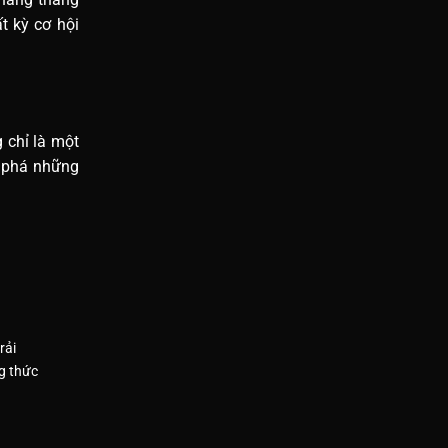
t kỳ cơ hội
 chỉ là một
m phá những
rải
g thức