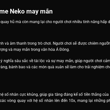
game Neko may mắn
quay hũ mà còn mang lại cho người chơi nhiều tính năng hấp 
ảnh và âm thanh trong trò chơi. Người chơi sẽ được chiêm ngưỡ
vượng và may mắn trong văn hóa Á Đông.
 ý nghĩa sâu sắc về tài lộc và sự may mắn, giúp người chơi cả
vàng, bánh bao và các món quà xuân sẽ làm cho trải nghiệm ch
ệ số nhân cực khủng, giúp gia tăng đáng kể số tiền thắng của 
ạt các vòng quay với hệ số nhân lên đến 10x, mang lại những 