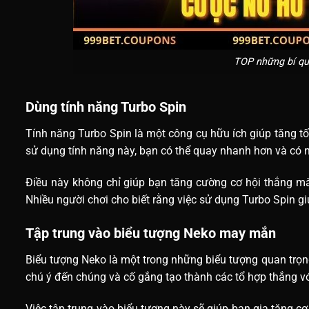
TOP những bí qu
Dùng tính năng Turbo Spin
Tính năng Turbo Spin là một công cụ hữu ích giúp tăng tốc
sử dụng tính năng này, bạn có thể quay nhanh hơn và có n
Điều này không chỉ giúp bạn tăng cường cơ hội thắng mà
Nhiều người chơi cho biết rằng việc sử dụng Turbo Spin gi
Tập trung vào biểu tượng Neko may mắn
Biểu tượng Neko là một trong những biểu tượng quan trọng
chú ý đến chúng và cố gắng tạo thành các tổ hợp thắng vớ
Việc tập trung vào biểu tượng này sẽ giúp bạn gia tăng c