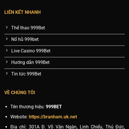
LIÊN KẾT NHANH
Thể thao 999Bet
Nổ hũ 999bet
Live Casino 999Bet
Hướng dẫn 999Bet
Tin tức 999Bet
VỀ CHÚNG TÔI
Tên thương hiệu:
999BET
Website:
https://branham.uk.net
Địa chỉ: 301A Đ. Võ Văn Ngân, Linh Chiểu, Thủ Đức,