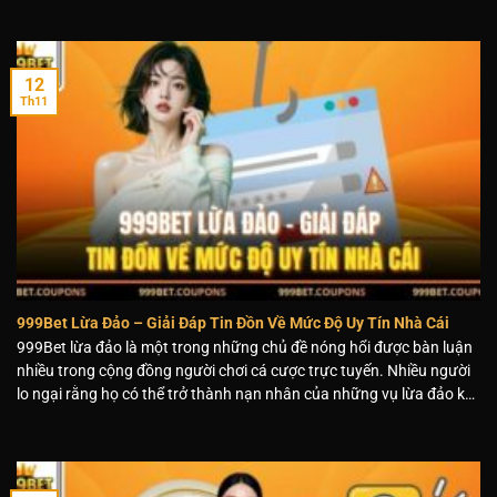
cùng 999bet tìm hiểu nguyên nhân [...]
12
Th11
999Bet Lừa Đảo – Giải Đáp Tin Đồn Về Mức Độ Uy Tín Nhà Cái
999Bet lừa đảo là một trong những chủ đề nóng hổi được bàn luận
nhiều trong cộng đồng người chơi cá cược trực tuyến. Nhiều người
lo ngại rằng họ có thể trở thành nạn nhân của những vụ lừa đảo khi
tham gia cá cược tại nhà cái này. Tuy nhiên, thông tin về nhà cái
999Bet cần được [...]