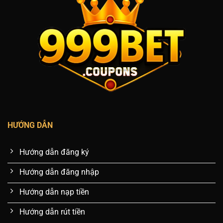
HƯỚNG DẪN
Hướng dẫn đăng ký
Hướng dẫn đăng nhập
Hướng dẫn nạp tiền
Hướng dẫn rút tiền