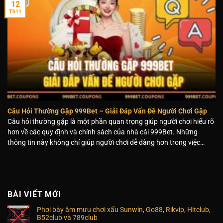
12
Th11
Câu Hỏi Thường Gặp 999Bet – Giải Đáp Vấn Đề Người Chơi Gặp
Câu hỏi thường gặp là một phần quan trọng giúp người chơi hiểu rõ
hơn về các quy định và chính sách của nhà cái 999Bet. Những
thông tin này không chỉ giúp người chơi dễ dàng hơn trong việc
tham gia cá cược mà còn nâng cao trải nghiệm của họ. Hãy cùng
khám phá những thắc mắc thường [...]
BÀI VIẾT MỚI
Phơi bày âm mưu chơi xấu Sunwin, Go88, Rikvip, Hitclub,
B52club và 789club