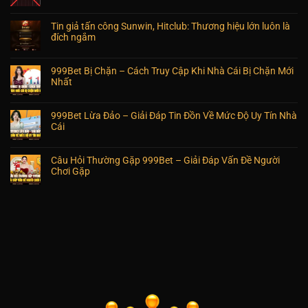
Tin giả tấn công Sunwin, Hitclub: Thương hiệu lớn luôn là
đích ngắm
999Bet Bị Chặn – Cách Truy Cập Khi Nhà Cái Bị Chặn Mới
Nhất
999Bet Lừa Đảo – Giải Đáp Tin Đồn Về Mức Độ Uy Tín Nhà
Cái
Câu Hỏi Thường Gặp 999Bet – Giải Đáp Vấn Đề Người
Chơi Gặp