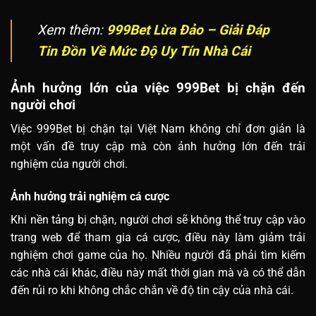
Xem thêm:
999Bet Lừa Đảo – Giải Đáp
Tin Đồn Về Mức Độ Uy Tín Nhà Cái
Ảnh hưởng lớn của việc 999Bet bị chặn đến
người chơi
Việc 999Bet bị chặn tại Việt Nam không chỉ đơn giản là
một vấn đề truy cập mà còn ảnh hưởng lớn đến trải
nghiệm của người chơi.
Ảnh hưởng trải nghiệm cá cược
Khi nền tảng bị chặn, người chơi sẽ không thể truy cập vào
trang web để tham gia cá cược, điều này làm giảm trải
nghiệm chơi game của họ. Nhiều người đã phải tìm kiếm
các nhà cái khác, điều này mất thời gian mà và có thể dẫn
đến rủi ro khi không chắc chắn về độ tin cậy của nhà cái.