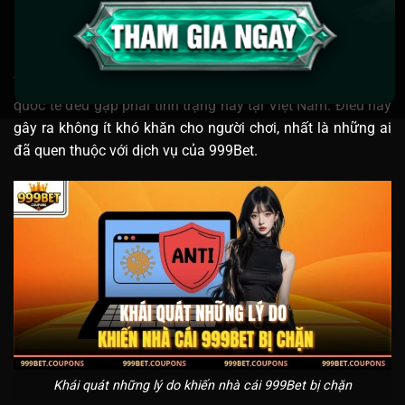
nhằm kiểm soát và quản lý các trang web cá cược nước
ngoài, điều này dẫn đến việc nhiều nhà cái khác bị chặn.
Theo một số báo cáo, khoảng 90% các trang web cá cược
quốc tế đều gặp phải tình trạng này tại Việt Nam. Điều này
gây ra không ít khó khăn cho người chơi, nhất là những ai
đã quen thuộc với dịch vụ của 999Bet.
Khái quát những lý do khiến nhà cái 999Bet bị chặn