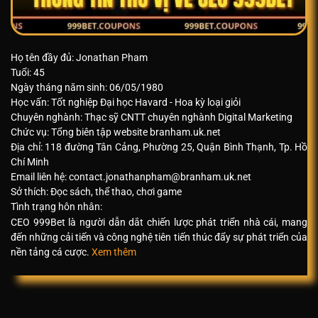
Họ tên đầy đủ: Jonathan Pham
Tuổi: 45
Ngày tháng năm sinh: 06/05/1980
Học vấn: Tốt nghiệp Đại học Havard - Hoa kỳ loại giỏi
Chuyên nghành: Thạc sỹ CNTT chuyên nghành Digital Marketing
Chức vụ: Tổng biên tập website branham.uk.net
Địa chỉ: 118 đường Tân Cảng, Phường 25, Quận Bình Thạnh, Tp. Hồ
Chí Minh
Email liên hệ:
contact.jonathanpham@branham.uk.net
Sở thích: Đọc sách, thể thao, chơi game
Tình trạng hôn nhân:
CEO 999Bet là người dẫn dắt chiến lược phát triển nhà cái, mang
đến những cải tiến và công nghệ tiên tiến thúc đẩy sự phát triển của
nền tảng cá cược.
Xem thêm