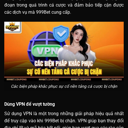
đoạn trong quá trình cá cược và đảm bảo tiếp cận được
các dịch vụ mà 999Bet cung cấp.
Các biện pháp khắc phục sự cố nền tảng cá cược bị chặn
Dùng VPN để vượt tường
Sử dụng VPN là một trong những giải pháp hiệu quả nhất
để truy cập vào khi 999Bet bị chặn. VPN giúp bạn thay đổi
địa chỉ IP và mã hóa kết nối, giúp bạn vượt qua các rào cản