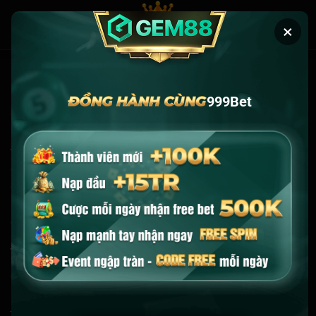
Bỏ
qua
×
nội
dung
999Bet Bị Chặn – Cách Truy Cập Khi Nhà
Cái Bị Chặn Mới Nhất
999Bet
999Bet bị chặn là một vấn đề mà nhiều người chơi tại Việt
Nam đang gặp phải, đặc biệt là những ai yêu thích cá cược
trực tuyến. Việc này không chỉ gây khó khăn trong việc truy
cập trang web mà còn ảnh hưởng đến trải nghiệm chơi
game của người dùng. Hãy cùng
999bet
tìm hiểu nguyên
nhân và cách khắc phục vấn đề này để tiếp tục tham gia
cá cược một cách thuận lợi nhất.
Vì sao 999Bet bị chặn tại Việt Nam?
999Bet bị chặn tại Việt Nam chủ yếu do các quy định pháp
lý nghiêm ngặt liên quan đến hoạt động cá cược trực
tuyến. Chính phủ Việt Nam đã thực hiện nhiều biện pháp