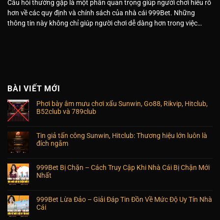
Câu hỏi thường gặp là một phần quan trọng giúp người chơi hiểu rõ
hơn về các quy định và chính sách của nhà cái 999Bet. Những
thông tin này không chỉ giúp người chơi dễ dàng hơn trong việc
tham gia cá cược mà còn nâng cao trải nghiệm của họ. Hãy cùng
khám […]
BÀI VIẾT MỚI
Phơi bày âm mưu chơi xấu Sunwin, Go88, Rikvip, Hitclub,
B52club và 789club
Tin giả tấn công Sunwin, Hitclub: Thương hiệu lớn luôn là
đích ngắm
999Bet Bị Chặn – Cách Truy Cập Khi Nhà Cái Bị Chặn Mới
Nhất
999Bet Lừa Đảo – Giải Đáp Tin Đồn Về Mức Độ Uy Tín Nhà
Cái